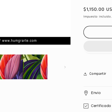
Precio
$1,150.00 U
habitual
Impuesto incluido
Compartir
Envio
Certificado