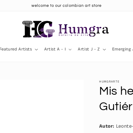
welcome to our colombian art store
Featured Artists
Artist A - I
Artist J - Z
Emerging 
HUMGRARTE
Mis he
Gutiér
Autor:
Leonte-