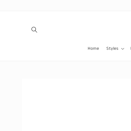
Ir
directamente
al contenido
Home
Styles
Ir
directamente
a la
información
del producto