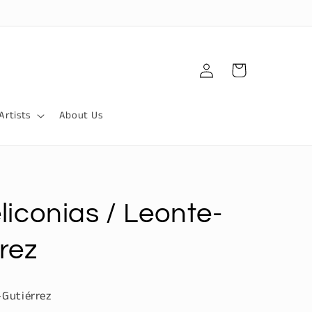
Iniciar
Carrito
sesión
Artists
About Us
liconias / Leonte-
rez
Gutiérrez